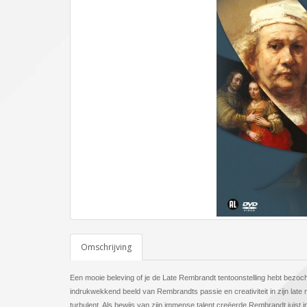
Omschrijving
Een mooie beleving of je de Late Rembrandt tentoonstelling hebt bezo
indrukwekkend beeld van Rembrandts passie en creativiteit in zijn late
turbulent. Als bewijs van zijn immense talent creëerde Rembrandt juist