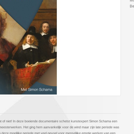
Mo
Be
cht of niet! In deze boeiende documentaire schetst kunstexpert Simon Schama een
 meesterwerken. Het ging hem aanvankelijk voor de wind maar zijn late periode was
 in deze moeilijke periode met veel gevoel voor menselijke emotie werken van een