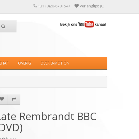
+31 (0)20-6701547
Verlanglijst (0)
CHAP
OVERIG
OVER B-MOTION
Late Rembrandt BBC
(DVD)