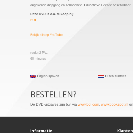
ongekende diepgang en schoonheid. Educatieve Licentie beschikbaar.
Deze DVD is o.a. te koop bij:
BOL
Bekijk clip op YouTube
region2 PAL
60 minutes
English spoken
Dutch subtitles
BESTELLEN?
De DVD-uitgaves zijn b.v. via
www.bol.com
,
www.bookspot.nl
e
Informatie
Klanten