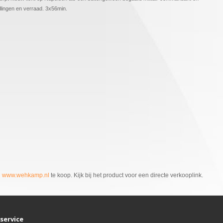
llingen en verraad. 3x56min.
n
www.wehkamp.nl
te koop. Kijk bij het product voor een directe verkooplink.
service