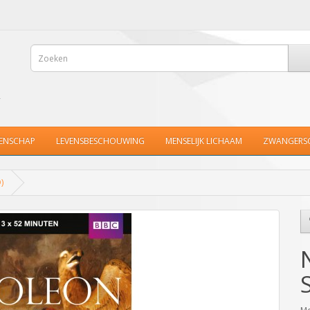
ENSCHAP
LEVENSBESCHOUWING
MENSELIJK LICHAAM
ZWANGERS
)