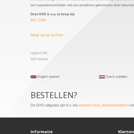
een hypnotiserend leider met een privéleven gekenmerkt door teleurste
Deze DVD is o.a. te koop bij:
BOL.COM
Bekijk clip op YouTube
region2 PAL
168 minutes
English spoken
Dutch subtitles
BESTELLEN?
De DVD-uitgaves zijn b.v. via
www.bol.com
,
www.bookspot.nl
e
Informatie
Klanten