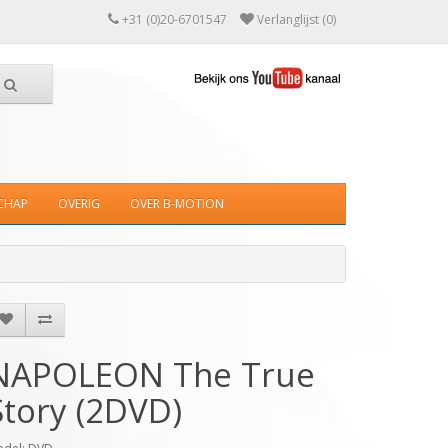
+31 (0)20-6701547
Verlanglijst (0)
CHAP
OVERIG
OVER B-MOTION
NAPOLEON The True
Story (2DVD)