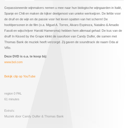
Gepassioneerde wijnmakers nemen u mee naar hun biologische wijngaarden in Italië,
Spanje en Chili en maken de kijker deelgenoot van unieke werkwijzen. De liefde voor
de druif en de wijn en de passie voor het leven spatten van het scherm! De
hoofdpersonen in de film (o.a. Miguel A. Torres, Alvaro Espinoza, Natalino & Amadio
Fasoli en wijschrijver Harold Hamersma) hebben hem allemaal gehad: De kus van de
druif! In Kissed by the Grape klinkt de saxofoon van Candy Dulfer, die samen met
Thomas Bank de muziek heeft verzorgd. Zij gaven de soundtrack de naam Oda al
Viño.
Deze DVD is o.a. te koop bij:
www.bol.com
Bekijk clip op YouTube
region 0 PAL
61 minutes
Extra's:
Muziek door Candy Dulfer & Thomas Bank