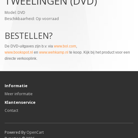
TWEELINGEN (DVD)
Model: DVD
Beschikbaarheid: Op voorraad
BESTELLEN?
De DVD-uitgaves zijn b.v. via
www.bol.com
,
www.bookspot.nl
en
www.wehkamp.nl
te koop. Kijk bij het product voor een
directe verkooplink.
Informatie
Meer informatie
Klantenservice
Contact
Powered By
OpenCart