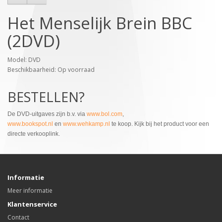
Het Menselijk Brein BBC
(2DVD)
Model: DVD
Beschikbaarheid: Op voorraad
BESTELLEN?
De DVD-uitgaves zijn b.v. via
www.bol.com
,
www.bookspot.nl
en
www.wehkamp.nl
te koop. Kijk bij het product voor een
directe verkooplink.
Informatie
Meer informatie
Klantenservice
Contact